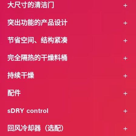
能的干燥料桶，拓宽了应用范围，并且有 motan
干燥空气发生器标配先进的露点控制系统，确保实
大尺寸的清洁门
屡经验证的干燥技术为依托。
际露点始终低于设定值，从而有效避免不必要的再
生过程。由此可实现精准控制的干燥流程，确保持
容量为 600 升和 900 升的干燥料桶可以使用混合
突出功能的产品设计
续稳定的干燥性能。这不仅提升了工艺安全性，还
干燥模式，从而把干燥空气流提高到 300m³/小
显著降低了能耗。
时。当再生循环结束以后，通过同时运行两个分子
节省空间、结构紧凑
在分子筛桶的回冷阶段，通过主动地冷却再生空
筛桶，可以优化干燥时间和物料吞吐量。
气，干燥机可以达到极低且恒定的露点，并缩短再
干燥机装配了两件完全隔热的、固定式的分子筛
完全隔热的干燥料桶
生时间
桶。优势有这些：
分子筛的容积大
在每次再生时，分子筛首先加热，然后再冷却。这
持续干燥
干燥循环长，而且，没有移动部件。
会导致摩擦并产生灰尘，使吸湿滤芯堵塞。因此，
motan 仅使用专门研发的、具有较高机械和化学
这样节省了能源，实现了可靠性，并确保了持续稳
干燥系统需要在不同的干燥料桶中设置单独的干燥
配件
稳定性的分子筛。这样，减少了分子筛更换频度，
定的干燥空气质量。
温度。我们只提供“冷”干燥空气发生器。工艺气
确保了最佳的干燥空气质量。
体的加热直接发生在干燥料桶中，并且可以单独调
干燥料桶的高度的和直径之间的比例，对于流经料
sDRY control
节。从干燥空气发生器到料桶的干燥空气管道中，
桶的物料流非常重要。错误的物料流，可导致
没有能源损失。
“死”角。在“死角”区域，物料可能过度干燥，或
干燥料桶安装了特大尺寸的清洁门，另有一扇观察
回风冷却器（选配）
过快地通过料桶中心。这可导致物料不充分干燥。
窗，以及容易打开的快速关闭手柄。门的形状与干