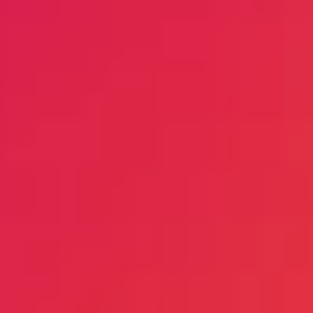
燥料桶形状完美匹配，可优化物料流动，而且简化
所有的 sDRY 干燥料桶都用不锈钢制成，安装在稳
了清洁工作。此外，它们中的一部分还装有翻盖，
定的框架上。用户可以通过前端控制箱实现最佳无
可以轻松地从上方够及。
障碍操作。
motan 凭借数十年的干燥技术经验，研究出各种
预先设计好的干燥空气发生器与干燥料桶的组合，
包括出料口的整个干燥料桶完全热隔热。这保证了
为您的系统提供最佳标准。由于紧凑的设计结构，
料桶中的条件保持稳定的条件，从而节省了能源。
sDRY 干燥机和料桶只需要占用很少的空间。
料桶里的气体分布调节到理想状况，使得干燥空气
均匀分布。即使已经位于加工机入口的物料也能保
您可以为任何一种 sDRY 型号的产品选购功能与其
持干燥且维持正确的温度。
它配件，从而根据您的生产需求优化或扩展系统。
您可以为您的干燥系统扩展功能，例如露点控制或
通过7英寸触摸屏彩色显示器，搭配现代化的微处
者回风冷却。您可以用其它管道来扩展您的系统，
理器控制器，非常易于操作。
或者使用附加的吸料盒。
操作面板上的显示区总是指示当前的干燥状态。
若在高温干燥工况下或需要改善露点性能，干燥空
气发生器可选配空气/水冷式回风冷却器，以提高
整体干燥效率。