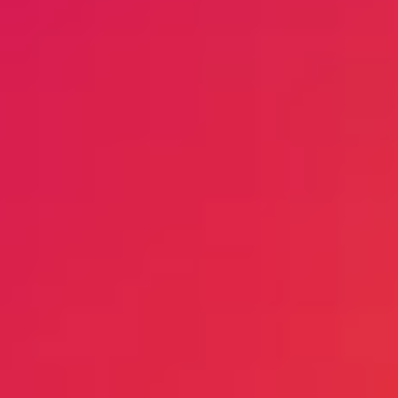
了无生产停工。
系统提供了有效的过滤。F30通过内爆清洁，保证
在地面高度一个中心位置实现灰尘清除。气密集尘
当输送高磨蚀性物料时，如玻璃纤维增强聚酰胺，
罐能够快速方便地进行灰尘清除。
输送系统耐磨损变得非常重要。一种解决方案是使
用玻璃物料管路和弯管。motan的玻璃弯管有PU
干燥空气输送对于能快速重新吸收湿度的吸湿性物
涂层并接地 ，因此不易碎并消除了静电危险。
料特别重要。输送在一个闭合回路中完成，物料传
输到加工机时使用干暖空气，因此，物料温度保持
每个输送周期后，可以将物料管路重新彻底吸空。
不变，从而防止了湿度恢复。
这对下列情况非常重要：
swift的物料配送系统确保在生产过程中快速可靠
• 输送吸湿性物料
• 为实现快速无障碍的换料
地建立每个所希望的物料和机器的连接，并保证没
• 在长的垂直管道系统中防止管道堵塞
有污染。
通常通过带集成吸空阀的无死角不锈钢抽吸箱实
现。