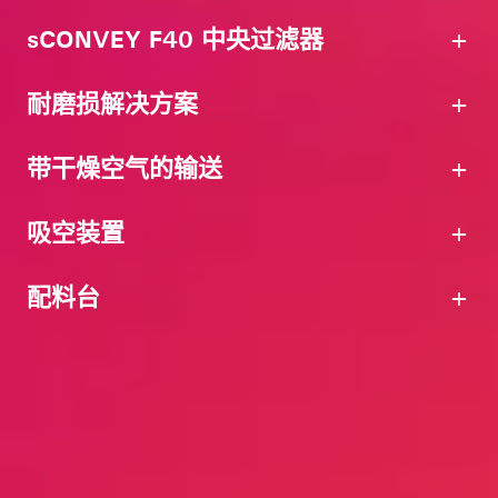
sCONVEY F40 中央过滤器
耐磨损解决方案
带干燥空气的输送
吸空装置
配料台
侧通道压缩机用于中等输送距离。侧通道压缩机由
一个叶轮和一个侧通道组成，以产生稳定的吸力。
也可选择频率控制版本。安静、简洁和紧凑的结构
真空是每个中央原料输送系统的重要组成部分。因
使风机可以安装在生产车间内。
此motan提供备用的风机或泵，一旦某个主风机或
主泵发生故障，备用设备立即开始工作。这样确保
sCONVEY F40中央过滤器为小到中等流量的输送