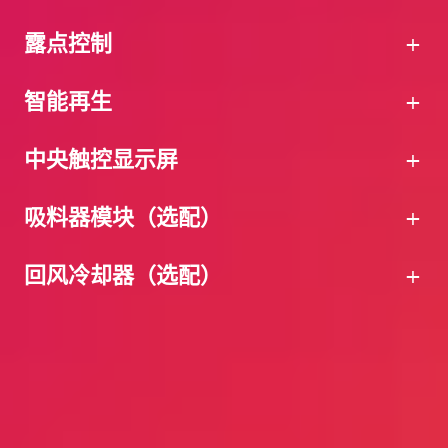
露点控制
我们的“即插即产”产品解决方案旨在快速无缝地
智能再生
开始生产，让您安心无忧。每台设备的设计都强调
易用性，交付时便已组装完毕、准备就绪，可以直
所有干燥空气发生器与干燥料桶均采用紧凑设计，
中央触控显示屏
接投入使用，节省宝贵的时间和精力。
占地空间极小。可优化生产空间利用率，并高效设
设置直观易行，配备集成式电源，让您能够立即开
计生产线布局。
得益于模块化设计理念和丰富的产品组合，该系列
吸料器模块（选配）
始生产。此外，交付内容还包含所有必要零配件，
借助集成脚轮，小型干燥机可轻松移动，这不仅提
可灵活应对所有与工艺相关的需求。sDRY 系列干
确保操作从一开始就顺畅、高效。体验完整、强大
升了灵活性，也方便维护和清洁工作，从而有助于
燥空气发生器提供多种规格，可与 sDRYBIN S 系
sDRYBIN S 系列干燥料桶采用 swift 设计，标配过
回风冷却器（选配）
的解决方案，让您专注于真正重要的事情——生产
优化生产管理。
列干燥料桶灵活组合。当生产需求发生变化时，干
干保护装置，确保干燥过程均匀且节能。每个料桶
力和成功。
燥解决方案亦可随之调整。
均配有独立加热系统和控制单元，以优化材料干燥
干燥料桶在圆筒段和锥形段均实现了全面隔热，从
为实现高效灵活的干燥流程，可将一个干燥空气发
过程并降低能耗。料桶正面设有观察窗，便于查看
而最大限度地减少热量损失。
生器最多连接六个干燥料桶，精准匹配各类生产需
材料状态。
提供两种灵活的安装方式：直接安装于注塑机上，
求。
通过与干燥空气发生器的连接，用户可在其操作面
或使用支架安装。这两种方式均可根据现场空间和
板上直接查看和调整料桶的参数。此外，干燥空气
生产需求进行灵活配置，并可搭配多种料桶容量。
干燥空气发生器标配先进的露点控制系统，确保实