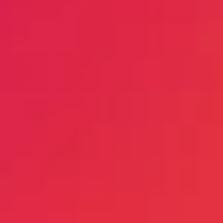
发生器还可显示过程趋势图，便于追踪历史过程数
当干燥料桶（最高至 80 升）直接安装在注塑机
际露点始终低于设定值，从而有效避免不必要的再
上时，物料可从干燥料桶直接进入设备，此方
据。
生过程。由此可实现精准控制的干燥流程，确保持
通过智能再生功能，可将干燥剂中的水分彻底清
案非常适合空间受限、成本控制严格且对物料
续稳定的干燥性能。这不仅提升了工艺安全性，还
除，从而延长再生周期，降低能耗。再生结束后，
再吸湿敏感的场合。
显著降低了能耗。
当干燥料桶（最高至 250 升）安装在支架上
干燥剂的余热还会被用于加热干燥料桶，提升能源
sDRY 40/80 干燥空气发生器配备了 Siemens PLC
时，物料通过吸料器和柔性输送软管输送至注
利用效率，减少能源需求，无需再使用再生水冷
控制系统和 7 英寸彩色触控屏，该人机界面直观
塑机，该方案适用于复杂的生产布局、灵活的
器，从而简化系统结构并降低维护成本。
显示所有运行参数，并便于调整干燥料桶的参数设
物料供给以及较大输送量的需求。
可选的吸料器模块由 IE3 风机、空气过滤器和独立
置。
电控柜组成，支持封闭式输送回路，有效防止物料
此外，sDRY 40/80 提供强大的数据管理功能，所
在输送过程中再次吸湿。
若在高温干燥工况下或需要改善露点性能，干燥空
有运行数据可本地记录，并通过 IoT 接口导出至
该模块紧凑安装于干燥空气发生器下方，节省空
气发生器可选配空气/水冷式回风冷却器，以提高
SCADA、ERP 和 MES 系统，助力数字化运营流
间。
整体干燥效率。
程优化。
所有与输送相关的关键部件可直接接入电控柜，显
著简化现场安装并便于定期维护。
此输送单元最多可连接：
6 个吸料器