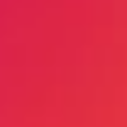
过度或干燥不足，从而保护物料，节约能源。
标配报警灯的不同颜色和闪烁模式可向用户显示干
燥机系统当前的运行状态。
每个模块都装有脚轮。维护时，可通过正面把手将
单个模块拉出。
每个 sDRY MD 干燥模块均配备两个完全绝缘的干
燥剂滤芯。大量分子筛可保证恒定的干燥空气质量
和低能耗。干燥周期长，因此再生频率低。
每次分子筛再生时，都会交替进行加热和冷却。这
会导致摩擦并产生粉尘，使分子筛中的吸湿滤芯堵
塞。swift 干燥机中使用的分子筛具有卓越的机械
sDRY MM / MD 干燥系统采用 IE3 级能效风机。
和化学稳定性，从而保证干燥空气质量、延长分子
低电阻设计确保风机功率得到充分利用，从而降低
筛的使用寿命。
能耗。
得益于模块化设计，可在现有干燥系统的基础上增
加一个备用干燥模块，作为冗余模块。与传统解决
方案相比，这有助于节约成本。
可通过非高峰再生功能规划何时进行干燥剂滤芯再
生。这样即可充分利用一天中不同时段的电价浮
动，从而节约成本。