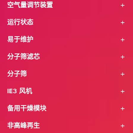
得益于模块化设计，sDRY MM/MD 干燥机系列可
空气量调节装置
以灵活适应不断变化的生产要求。既可配置为一个
完整的干燥系统，也可配置为多个分散式干燥单
sDRY MM 是干燥系统的主模块。取决于具体版
运行状态
元。
本，它可以控制最多 4 个、8 个或 12 个 sDRY
MD 干燥模块，以及最多 30 个 sDRYBIN A 干燥
sDRY MD 模块是干燥系统的干燥空气发生器，每
易于维护
容器。sDRY MM 主模块包含主控制器，用于整体
个模块的处理能力为 450 m³/h。其可为物料干燥
协调 sDRY MD 干燥模块和 sDRYBIN A 干燥料桶
提供连续的干燥空气流，具有 -60°C 或更低的理想
sDRY MM/ MD control 可实时监控数据，并向系
分子筛滤芯
的其他控制器。它可以实时监控系统中所有模块的
露点。
统中的所有模块和干燥料桶发送额定值。高分辨率
数据，并显示在 7 英寸彩色触摸屏上。
sDRY MD 干燥模块标配有再生水冷却器、回气冷
7 英寸全彩触摸显示屏可显示操作参数数据、报告
每个模块都有自己的控制器，并可通过 sNET 网络
分子筛
为确保整个系统稳定运行，sDRY MM 基础模块配
却器和空气量调节装置。
和报警信息。
相互连接。这意味着，每个模块都是一个独立单
有变频控制风机，以实现自动空气量均衡。
元，与其他模块一起构成整个干燥系统。
sDRY MM / MD 干燥系统设有 sNET 接口，用于
IE3 风机
采用独立模块的分散式控制架构可确保整个干燥系
与其他 swift 产品通信。可通过此接口连接
统可靠、不间断运行。
SCADA/MES/ERP 系统或第三方设备。
由标配露点控制器设定露点或再生循环时间，决定
备用干燥模块
干燥剂滤芯在干燥空气回路中停留的时间。这可以
保持恒定的低露点，从而优化干燥过程的效率。
干燥系统标配自动空气量调节装置 (AFC)。其可根
非高峰再生
据吞吐量自动调节干燥空气量，避免塑料颗粒干燥