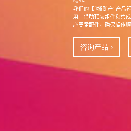
kg/h。
我们的“即插即产”产品
用。借助预装组件和集成
必要零配件，确保操作顺
咨询产品
“即插
已预接
阅读更
抛光
确保输