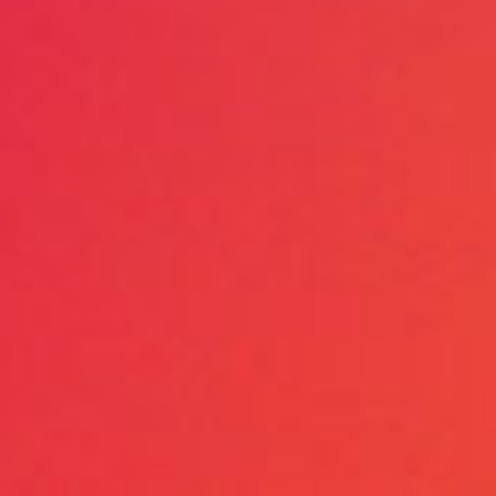
多
速锁合装置的旋转盖
时、方便。
多
 LED 警报灯环
控运行状态。
多
度的出口翻板
用，适合容易架桥的材料。
多