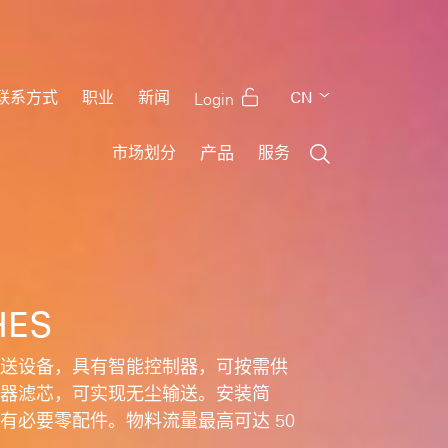
CN
联系方式
职业
新闻
Login
EN
产品
市场划分
服务
DE
FR
IT
PT
RU
ES
HES
TR
US
TH
送设备，具有智能控制器，可按需供
器滤芯，可实现无尘输送。安装简
有必要零配件。物料流量最高可达 50