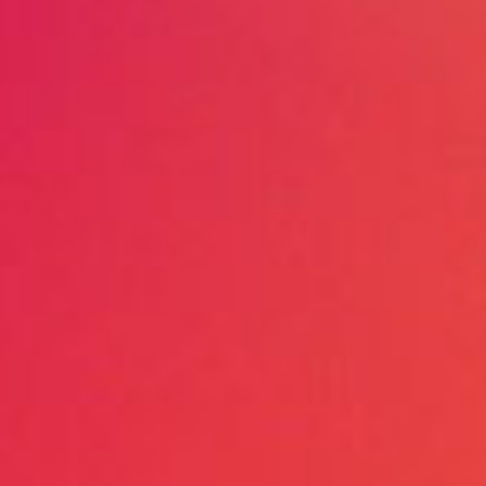
多
顶罩
静，工作环境更佳。
多
率电机
可靠的物料输送。
多
器清洁
定的物料输送。